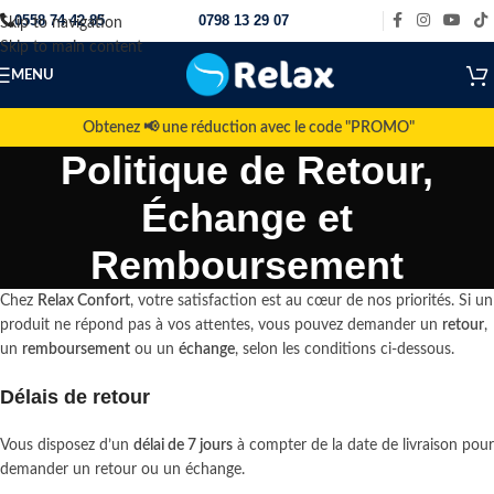
0558 74 42 85
0798 13 29 07
Skip to navigation
Skip to main content
MENU
Obtenez 📢 une réduction avec le code "PROMO"
Politique de Retour,
Échange et
Remboursement
Chez
Relax Confort
, votre satisfaction est au cœur de nos priorités. Si un
produit ne répond pas à vos attentes, vous pouvez demander un
retour
,
un
remboursement
ou un
échange
, selon les conditions ci-dessous.
Délais de retour
Vous disposez d’un
délai de 7 jours
à compter de la date de livraison pour
demander un retour ou un échange.