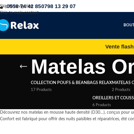
0558 74 42 85
0798 13 29 07
Skip to navigation
Skip to main content
BOUT
Vente flas
Matelas O
COLLECTION POUFS & BEANBAGS RELAX
MATELAS 
17 Products
2 Products
OREILLERS ET COUS
6 Products
Découvrez nos matelas en mousse haute densité (D30…), conçus pour un 
Confort est fabriqué pour offrir des nuits paisibles et réparatrices, été co