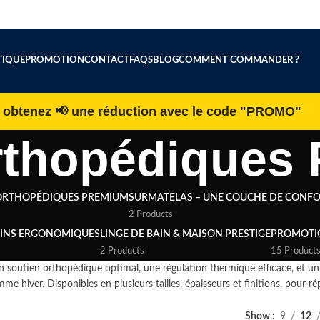
IQUE
PROMOTION
CONTACT
FAQS
BLOG
COMMENT COMMANDER ?
h obtenez 📢 une réduction avec le code "PROMO"
rthopédiques
ORTHOPÉDIQUES PREMIUM
SURMATELAS – UNE COUCHE DE CONF
2 Products
SINS ERGONOMIQUES
LINGE DE BAIN & MAISON PRESTIGE
PROMOTI
2 Products
15 Product
soutien orthopédique optimal, une régulation thermique efficace, et un
mme hiver. Disponibles en plusieurs tailles, épaisseurs et finitions, pour r
Show
9
12