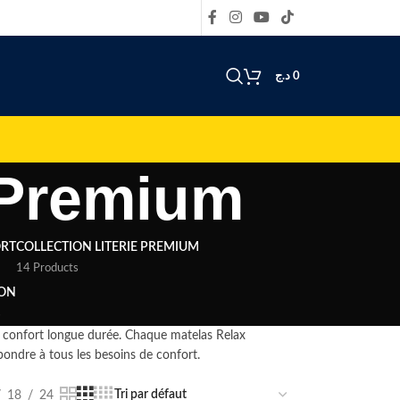
د.ج
0
 Premium
ORT
COLLECTION LITERIE PREMIUM
14 Products
ON
s
 confort longue durée. Chaque matelas Relax
épondre à tous les besoins de confort.
18
24