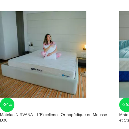
-24%
-26
Matelas NIRVANA – L’Excellence Orthopédique en Mousse
Mate
D30
et Sta