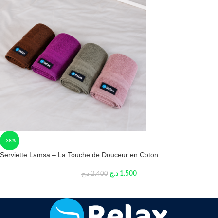
-38%
Serviette Lamsa – La Touche de Douceur en Coton
د.ج
1.500
د.ج
2.400