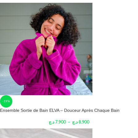
-19%
Ensemble Sortie de Bain ELVA – Douceur Après Chaque Bain
د.ج
7.900
–
د.ج
8.900