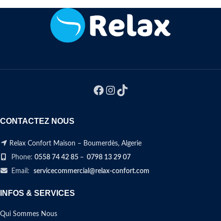
moderne à leur chambre.
qualité.
.
الراحة والدعم المثالي
وفر لأطفالك
الحل المثالي لراحة لا مثيل لها.
يتكيف مع
تصميم فريد يتبع شكل ظهرهم، ليضمن
شكل جسمك ليمنحك دعماً مثاليًا ويضفي
لهم وضعية صحية مع
لمسة عصرية
لمسة عصرية على مساحتك. مصنوع من
لغرفهم
. مصنوع من الكتان عالي الجودة
مواد عالية الجودة
👇اختر لونك المفضل و
اطلب
👇
اختر لونك المفضل واطلب الآن!
الان
CONTACTEZ NOUS
Relax Confort Maison – Boumerdès, Algerie
Phone:
0558 74 42 85
–
0798 13 29 07
Email:
servicecommercial@relax-confort.com
INFOS & SERVICES
Qui Sommes Nous