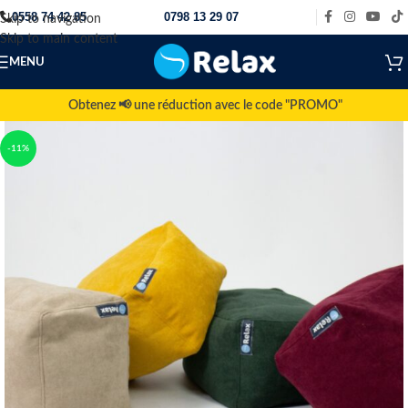
0558 74 42 85
0798 13 29 07
Skip to navigation
Skip to main content
MENU
Obtenez 📢 une réduction avec le code "PROMO"
-11%