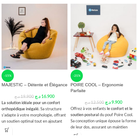
-15%
-21%
MAJESTIC – Détente et Élégance
POIRE COOL – Ergonomie
Parfaite
د.ج
16.900
د.ج
19.900
د.ج
9.900
د.ج
12.500
La solution idéale pour un confort
Offrez à vos enfants
le confort et le
orthopédique inégalé.
Sa structure
soutien postural
du pouf Poire Cool.
s'adapte à votre morphologie, offrant
Sa conception unique épouse la forme
un soutien optimal tout en ajoutant
de leur dos, assurant un maintien
une touche moderne à votre espace.
optimal tout en ajoutant
une touche
Fabriqué avec des matériaux de haute