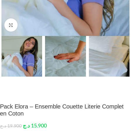
Click to enlarge
Pack Elora – Ensemble Couette Literie Complet
en Coton
د.ج
15.900
د.ج
19.900