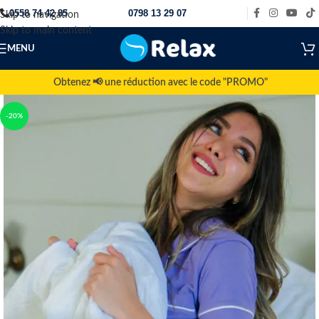
0558 74 42 85
0798 13 29 07
Skip to navigation
Skip to main content
MENU
Obtenez 📢 une réduction avec le code "PROMO"
-20%