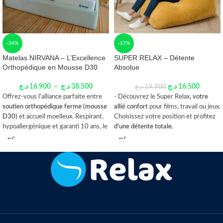
-24%
-17%
Matelas NIRVANA – L’Excellence
SUPER RELAX – Détente
Orthopédique en Mousse D30
Absolue
د.ج
16.900
–
د.ج
38.500
د.ج
16.500
د.ج
19.900
Offrez-vous l'alliance parfaite entre
- Découvrez le Super Relax,
votre
soutien orthopédique ferme (mousse
allié confort
pour films, travail ou jeux.
D30)
et accueil moelleux. Respirant,
Choisissez votre position et profitez
hypoallergénique et garanti 10 ans, le
d'une détente totale.
Matelas NIRVANA
maintient votre
تعرف على سوبر ريلاكس،
رفيقك المريح
dos pour des nuits réparatrices.
للأفلام أو العمل أو اللعب. اختر وضعيتك
🎁 Cadeau :
1 à 2 oreillers offerts
واستمتع بالراحة
المفضلة
selon la taille du matelas!
👇اختر لونك المفضل و
اطلب
Dormez mieux, vivez mieux —
الان
Commandez NIRVANA dès
maintenant.
امنح نفسك المزيج المثالي بين
الدعم