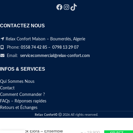
الطبي
الصلب (بكثافة 30) و
الملمس
الناعم والمريح
. "ماطلا نيرفانا" تسمح
بمرور الهواء، مضادة للحساسية،
و
مضمونة لمدة 10 سنوات
، صُممت
CONTACTEZ NOUS
لتدعم استقامة ظهرك وتمنحك ليالي نوم
مريحة وصحية
Relax Confort Maison – Boumerdès, Algerie
!
وسادة واحدة أو وسادتان مجاناً
هدية:
Phone:
0558 74 42 85
–
0798 13 29 07
حسب مقاس الماطلا🎁
Email:
servicecommercial@relax-confort.com
👇اخترالمقاس و الارتفاع المثالي و
اطلب
الان
INFOS & SERVICES
Qui Sommes Nous
Contact
Comment Commander ?
FAQs – Réponses rapides
Retours et Échanges
Relax Confort©
2026 All rights reserved.
Pack Elora – Ensemble
د.ج
19.900