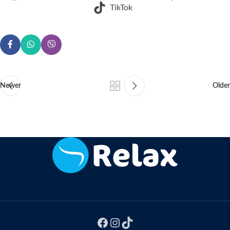
TikTok
Newer
Older