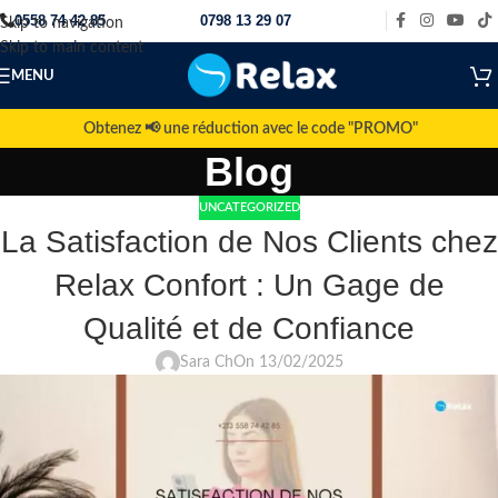
0558 74 42 85
0798 13 29 07
Skip to navigation
Skip to main content
MENU
Obtenez 📢 une réduction avec le code "PROMO"
Blog
UNCATEGORIZED
La Satisfaction de Nos Clients chez
Relax Confort : Un Gage de
Qualité et de Confiance
Sara Ch
On 13/02/2025