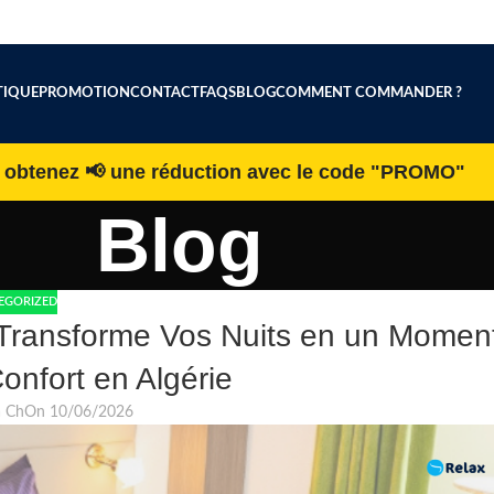
IQUE
PROMOTION
CONTACT
FAQS
BLOG
COMMENT COMMANDER ?
h obtenez 📢 une réduction avec le code "PROMO"
Blog
EGORIZED
 Transforme Vos Nuits en un Momen
onfort en Algérie
a Ch
On 10/06/2026