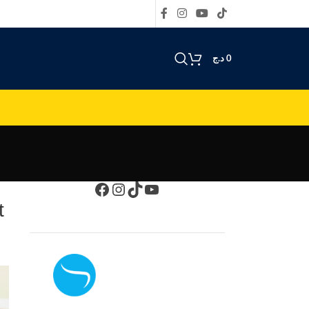
د.ج
0
t