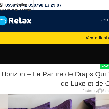
0558 74 42 85
0798 13 29 07
Skip to navigation
Skip to main content
BOUT
Vente flas
UNCAT
Horizon – La Parure de Draps Qui
de Luxe et de C
Posted by
Sar