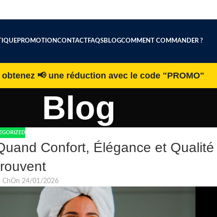
IQUE
PROMOTION
CONTACT
FAQS
BLOG
COMMENT COMMANDER ?
h obtenez 📢 une réduction avec le code "PROMO"
Blog
EGORIZED
uand Confort, Élégance et Qualité
rouvent
a Ch
On 24/01/2026