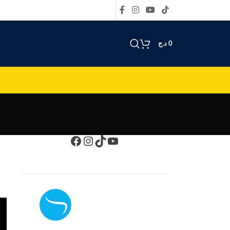
د.ج
0