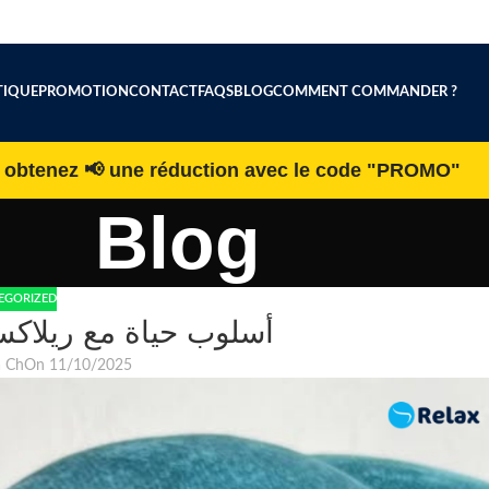
IQUE
PROMOTION
CONTACT
FAQS
BLOG
COMMENT COMMANDER ?
h obtenez 📢 une réduction avec le code "PROMO"
Blog
EGORIZED
أسلوب حياة مع ريلاك
a Ch
On 11/10/2025