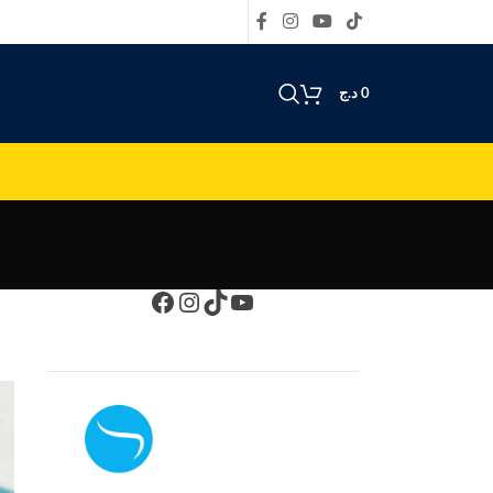
0
د.ج