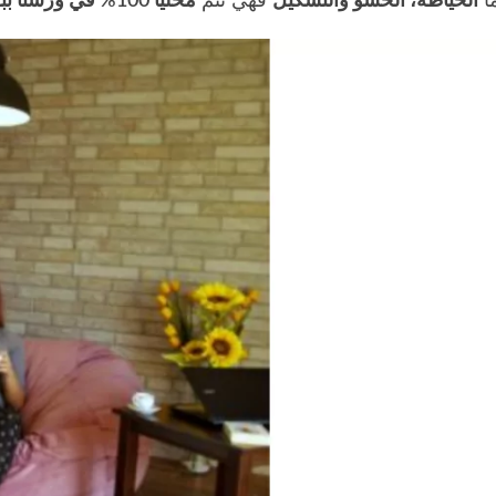
ا
الخياطة، الحشو والتشكيل
فهي تتم
محلياً 100% في ورشنا ببومرداس