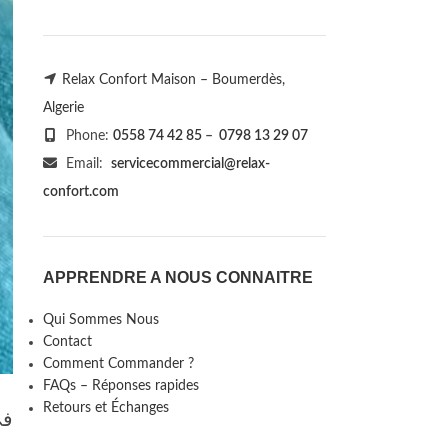
Relax Confort Maison – Boumerdès,
Algerie
Phone:
0558 74 42 85
–
0798 13 29 07
Email:
servicecommercial@relax-
confort.com
APPRENDRE A NOUS CONNAITRE
Qui Sommes Nous
Contact
Comment Commander ?
FAQs – Réponses rapides
Retours et Échanges
في