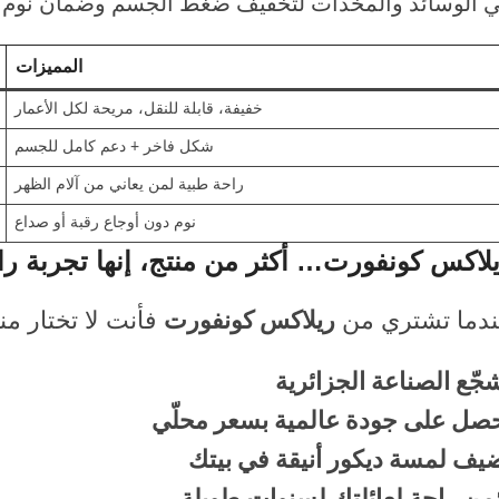
 الوسائد والمخدات لتخفيف ضغط الجسم وضمان نوم 
المميزات
خفيفة، قابلة للنقل، مريحة لكل الأعمار
شكل فاخر + دعم كامل للجسم
راحة طبية لمن يعاني من آلام الظهر
نوم دون أوجاع رقبة أو صداع
لاكس كونفورت… أكثر من منتج، إنها تجربة را
دما تشتري من
ريلاكس كونفورت
فأنت لا تختار من
جّع الصناعة الجزائرية
صل على جودة عالمية بسعر محلّي
يف لمسة ديكور أنيقة في بيتك