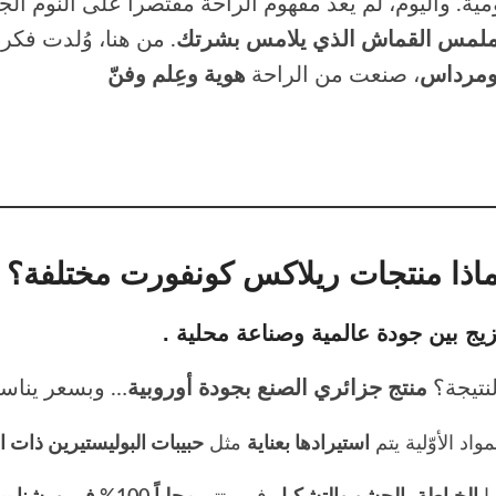
مية. واليوم، لم يعد مفهوم الراحة مقتصراً على النوم ا
لمس القماش الذي يلامس بشرتك
. من هنا، وُلدت فكر
ومرداس
، صنعت من الراحة
هوية وعِلم وفنّ
اذا منتجات
ريلاكس كونفورت
مختلفة؟
مزيج بين
جودة عالمية وصناعة محلية
لنتيجة؟
منتج جزائري الصنع بجودة أوروبية
مواد الأوّلية يتم
استيرادها بعناية
مثل
حبيبات البوليستيرين ذات ال